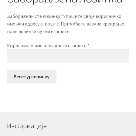
Заборавили сте лозинку? Упишите своје корисничко
име или адресу е-поште. Примићете везу за креирање
нове лозинке путем е-поште.
Обавезно
Корисничко име или адреса е-поште
*
Ресетуј лозинку
Информације