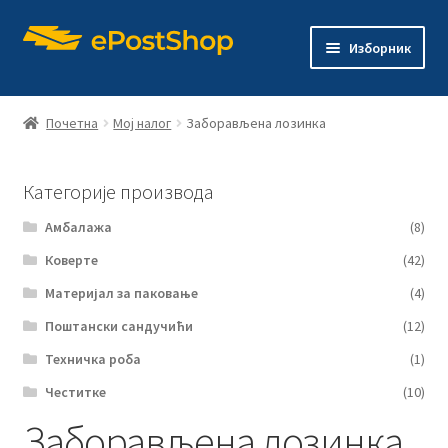
Прескочи
Скочи
Изборник
на
на
навигацију
садржај
Почетна
Почетна
Мој налог
Заборављена лозинка
Продавница
Категорије производа
Електронска продавница „e-Post shop“
Амбалажа
(8)
Контакт
Коверте
(42)
Материјал за паковање
(4)
Поштански сандучићи
(12)
Техничка роба
(1)
Честитке
(10)
Заборављена лозинка