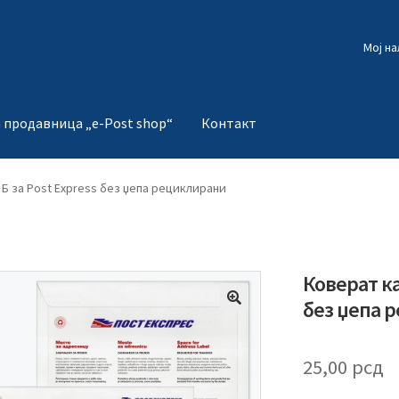
Мој на
 продавница „e-Post shop“
Контакт
Б за Post Express без џепа рециклирани
Коверат ка
без џепа 
🔍
25,00
рсд