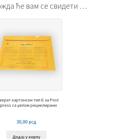
жда ће вам се свидети …
верат картонски тип Б за Post
xpress са џепом рециклирани
30,00
рсд
Додај у корпу