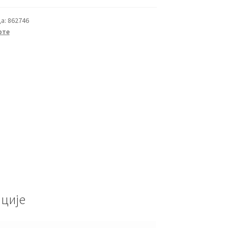
а:
862746
рте
ције