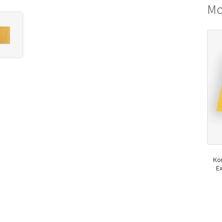
Мо
Ко
E