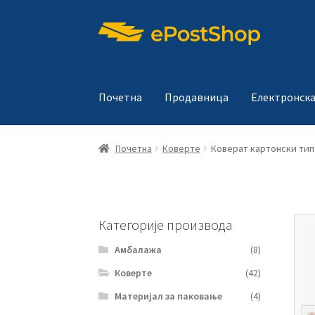
Прескочи
Скочи
на
на
навигацију
садржај
Почетна
Продавница
Електронска
Почетна
Коверте
Коверат картонски тип 
Категорије производа
Амбалажа
(8)
Коверте
(42)
Материјал за паковање
(4)