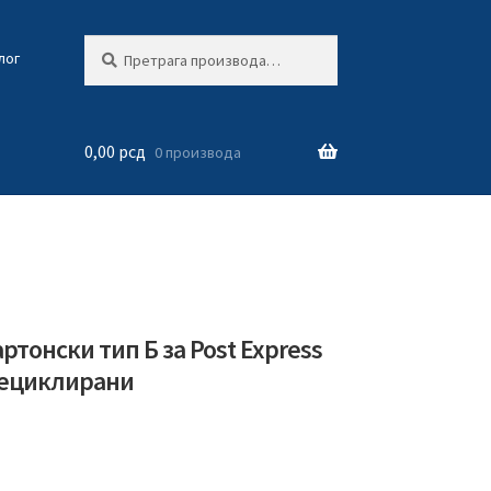
Претрага
Претражи
лог
за:
0,00
рсд
0 производа
ртонски тип Б за Post Express
рециклирани