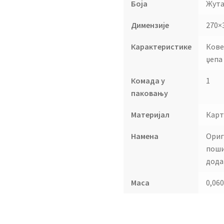
Боја
Жут
Димензије
270×
Карактеристике
Кове
џепа
Комада у
1
паковању
Материјал
Карт
Намена
Ориг
поши
дода
Маса
0,060