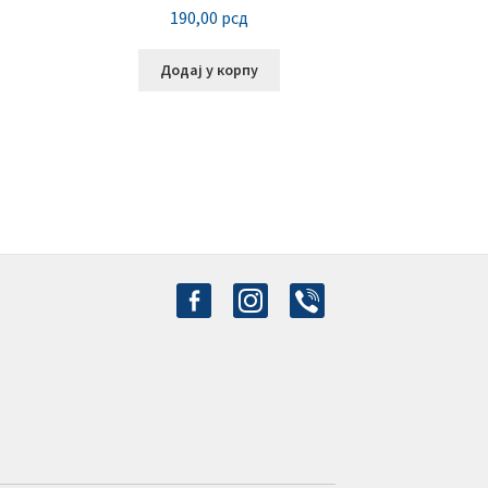
190,00
рсд
Додај у корпу
facebook-
instagram
viber
alt