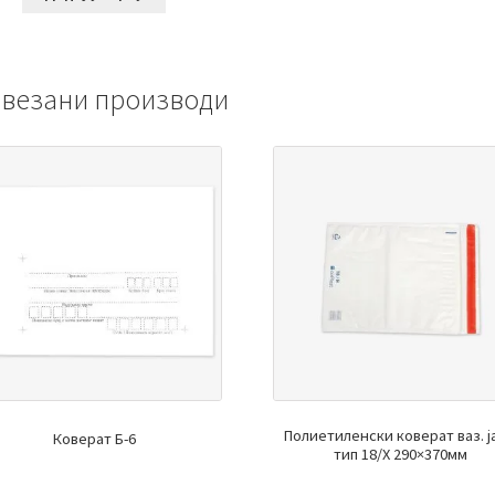
везани производи
Полиетиленски коверат ваз. ј
Коверат Б-6
тип 18/Х 290×370мм