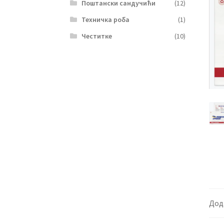
Поштански сандучићи
(12)
Техничка роба
(1)
Честитке
(10)
Дод