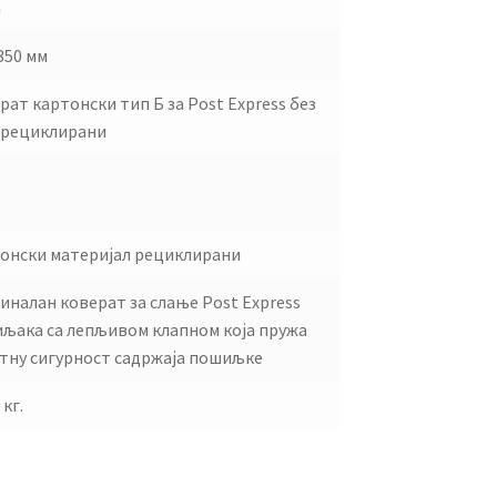
а
350 мм
рат картонски тип Б за Post Express без
 рециклирани
онски материјал рециклирани
иналан коверат за слање Post Express
љака са лепљивом клапном која пружа
тну сигурност садржаја пошиљке
 кг.