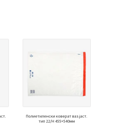
аст.
Полиетиленски коверат ваз.јаст.
тип 22/Н 455×540мм