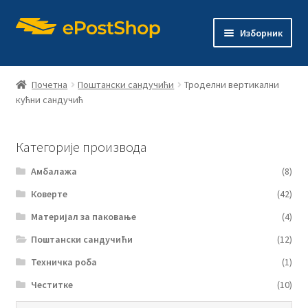
Прескочи
Скочи
Изборник
на
на
навигацију
садржај
Почетна
Почетна
Поштански сандучићи
Троделни вертикални
кућни сандучић
Продавница
Електронска продавница „e-Post shop“
Категорије производа
Амбалажа
(8)
Контакт
Коверте
(42)
Материјал за паковање
(4)
Поштански сандучићи
(12)
Техничка роба
(1)
Честитке
(10)