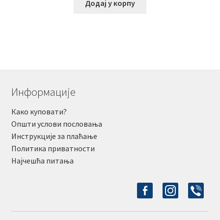
Додај у корпу
Информације
Како куповати?
Општи услови пословања
Инструкције за плаћање
Политика приватности
Најчешћа питања
facebook-
instagram
viber
alt