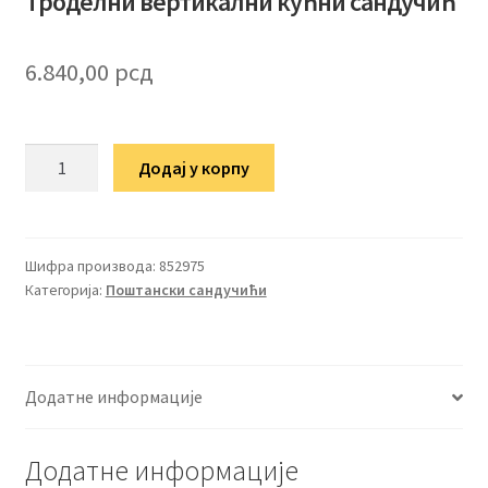
Троделни вертикални кућни сандучић
6.840,00
рсд
Троделни
Додај у корпу
вертикални
кућни
сандучић
количина
Шифра производа:
852975
Категорија:
Поштански сандучићи
Додатне информације
Додатне информације